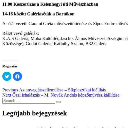
11.00 Koszorúzás a Kelenhegyi úti Művészházban
14-16 között Galériaséták a Bartókon
A sétát vezeti: Garami Gréta művészettörténész és Sipos Endre művés
Részt vevő galériák:
K.A.S Galéria, Moha Kultúrtér, Jaschik Álmos Művészeti Szakgimná
Közössége), Godot Galéria, Karinthy Szalon, B32 Galéria
Megosztás:
Click
Click
to
to
share
share
on
on
Twitter
Facebook
Bejegyzés
Previous
Previous
Az anyag átszellemülése – Síkplasztikai kiállítás
(Opens
(Opens
Next
post:
Next
Őszi lehalászás – M. Novák András képzőművész kiállítása
in
in
navigáció
new
new
post:
window)
window)
Legújabb bejegyzések