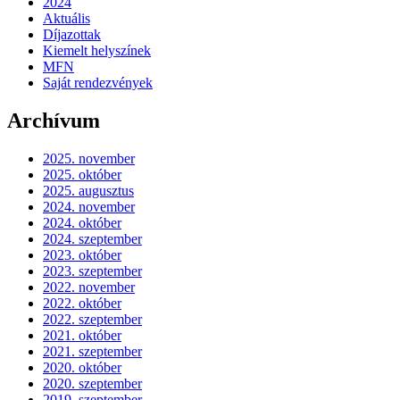
2024
Aktuális
Díjazottak
Kiemelt helyszínek
MFN
Saját rendezvények
Archívum
2025. november
2025. október
2025. augusztus
2024. november
2024. október
2024. szeptember
2023. október
2023. szeptember
2022. november
2022. október
2022. szeptember
2021. október
2021. szeptember
2020. október
2020. szeptember
2019. szeptember