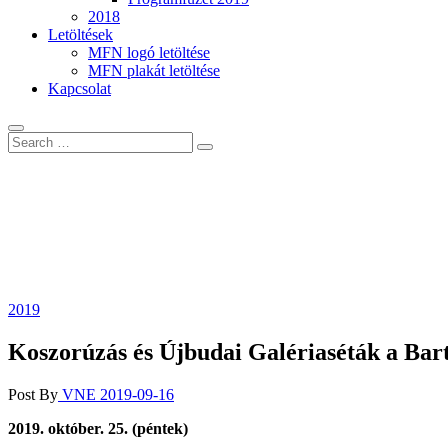
2018
Letöltések
MFN logó letöltése
MFN plakát letöltése
Kapcsolat
2019
Koszorúzás és Újbudai Galériaséták a Bar
Post By
VNE
2019-09-16
2019. október. 25. (péntek)