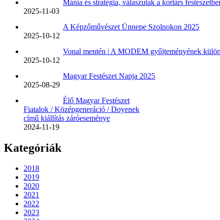
Mánia és stratégia, válaszutak a kortárs festész
2025-11-03
A Képzőművészet Ünnepe Szolnokon 2025
2025-10-12
Vonal mentén ǀ A MODEM gyűjteményének különl
2025-10-12
Magyar Festészet Napja 2025
2025-08-29
Élő Magyar Festészet
Fiatalok / Középgeneráció / Doyenek
című kiállítás záróeseménye
2024-11-19
Kategóriák
2018
2019
2020
2021
2022
2023