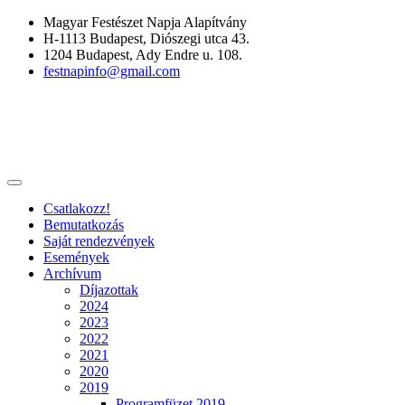
Skip
Magyar Festészet Napja Alapítvány
to
H-1113 Budapest, Diószegi utca 43.
content
1204 Budapest, Ady Endre u. 108.
festnapinfo@gmail.com
mfn
Magyar Festészet Napja
Csatlakozz!
Bemutatkozás
Saját rendezvények
Események
Archívum
Díjazottak
2024
2023
2022
2021
2020
2019
Programfüzet 2019