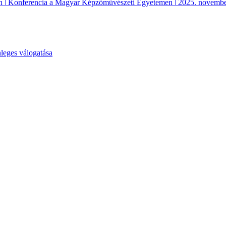
etben ǀ Konferencia a Magyar Képzőművészeti Egyetemen ǀ 2025. novembe
eges válogatása